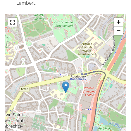
Lambert.
+
−